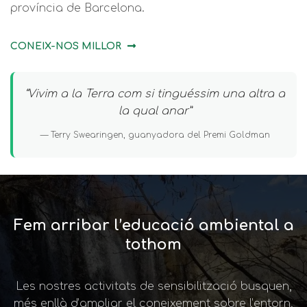
província de Barcelona.
CONEIX-NOS MILLOR
“Vivim a la Terra com si tinguéssim una altra a
la qual anar”
— Terry Swearingen, guanyadora del Premi Goldman
Fem arribar l’educació ambiental a
tothom
Les nostres activitats de sensibilització busquen,
més enllà d’ampliar el coneixement sobre l’entorn,