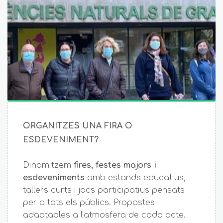
ORGANITZES UNA FIRA O
ESDEVENIMENT?
Dinamitzem
fires, festes majors i
esdeveniments
amb estands educatius,
tallers curts i jocs participatius pensats
per a tots els públics. Propostes
adaptables a l’atmosfera de cada acte.