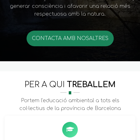
generar consciència i afavorir una relació més
respectuosa amb la natura.
CONTACTA AMB NOSALTRES
PER A QUI
TREBALLEM
Portem l’educació ambiental a tots els
col·lectius de la província de Barcelona