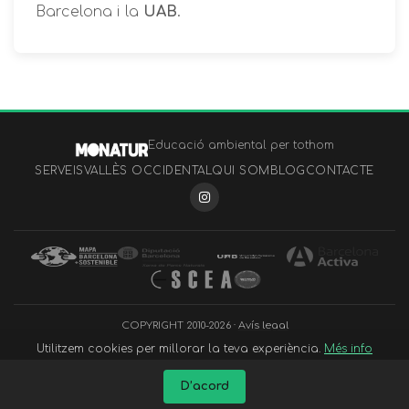
Barcelona i la
UAB
.
Educació ambiental per tothom
SERVEIS
VALLÈS OCCIDENTAL
QUI SOM
BLOG
CONTACTE
COPYRIGHT 2010-2026 ·
Avís legal
Utilitzem cookies per millorar la teva experiència.
Més info
D’acord