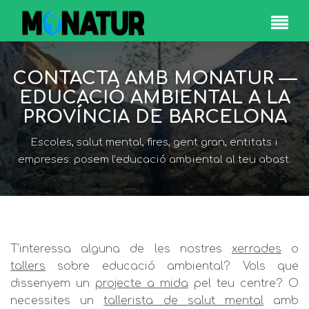
CONTACTA AMB MONATUR —
EDUCACIÓ AMBIENTAL A LA
PROVÍNCIA DE BARCELONA
Escoles, salut mental, fires, gent gran, entitats i
empreses: posem l’educació ambiental al teu abast.
T’interessa alguna de les nostres
xerrades
o
tallers
sobre educació ambiental? Vols que
dissenyem un
projecte a mida
pel teu centre? O
necessites un
tallerista de salut mental
amb