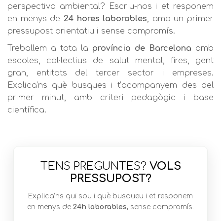
perspectiva ambiental? Escriu-nos i et responem
en menys de
24 hores laborables
, amb un primer
pressupost orientatiu i sense compromís.
Treballem a tota la
província de Barcelona
amb
escoles, col·lectius de salut mental, fires, gent
gran, entitats del tercer sector i empreses.
Explica’ns què busques i t’acompanyem des del
primer minut, amb criteri pedagògic i base
científica.
TENS PREGUNTES?
VOLS
PRESSUPOST?
Explica’ns qui sou i què busqueu i et responem
en menys de
24h laborables
, sense compromís.