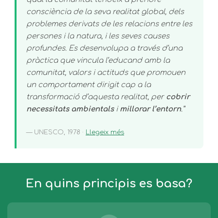
consciència de la seva realitat global, dels
problemes derivats de les relacions entre les
persones i la natura, i les seves causes
profundes. Es desenvolupa a través d’una
pràctica que vincula l’educand amb la
comunitat, valors i actituds que promouen
un comportament dirigit cap a la
transformació d’aquesta realitat, per
cobrir
necessitats ambientals
i
millorar l’entorn
.”
— UNESCO, 1978 ·
Llegeix més
En quins principis es basa?