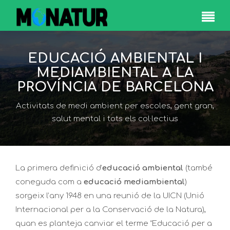
EDUCACIÓ AMBIENTAL I
MEDIAMBIENTAL A LA
PROVÍNCIA DE BARCELONA
Activitats de medi ambient per escoles, gent gran,
salut mental i tots els col·lectius
La primera definició d’
educació ambiental
(també
coneguda com a
educació mediambiental
)
sorgeix l’any 1948 en una reunió de la UICN (Unió
Internacional per a la Conservació de la Natura),
quan es planteja canviar el terme “Educació per a