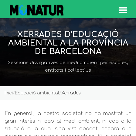
XERRADES D’EDUCACIÓ
AMBIENTAL A LA PROVÍNCIA
DE BARCELONA
Sessions divulgatives de medi ambient per escoles,
entitats i col·lectius
Inici
/
Educació ambiental
/
Xerrades
En general, la nostra societat no ha mostrat un
gran interès ni cap al medi ambient, ni cap a la
situació a la qual s'ha vist abocat, encara que