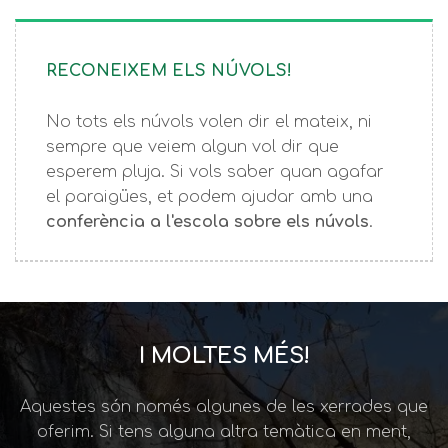
RECONEIXEM ELS NÚVOLS!
No tots els núvols volen dir el mateix, ni
sempre que veiem algun vol dir que
esperem pluja. Si vols saber quan agafar
el paraigües, et podem ajudar amb una
conferència a l'escola sobre els núvols
.
I MOLTES MÉS!
Aquestes són només algunes de les xerrades que
oferim. Si tens alguna altra temàtica en ment,