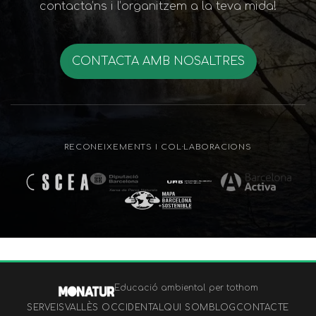
contacta’ns i l’organitzem a la teva mida!
CONTACTA AMB NOSALTRES
RECONEIXEMENTS I COL·LABORACIONS
Educació ambiental per tothom
SERVEIS
VALLÈS OCCIDENTAL
QUI SOM
BLOG
CONTACTE