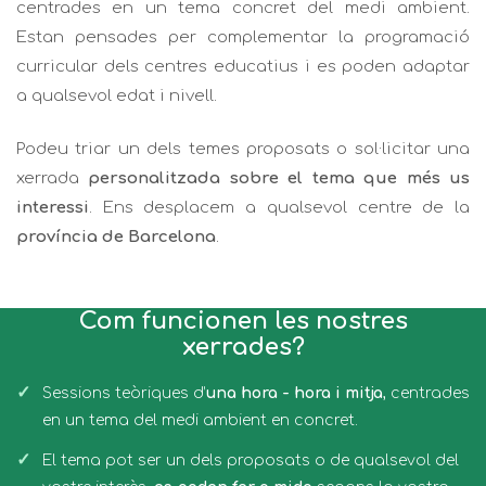
centrades en un tema concret del medi ambient.
Estan pensades per complementar la programació
curricular dels centres educatius i es poden adaptar
a qualsevol edat i nivell.
Podeu triar un dels temes proposats o sol·licitar una
xerrada
personalitzada sobre el tema que més us
interessi
. Ens desplacem a qualsevol centre de la
província de Barcelona
.
Com funcionen les nostres
xerrades?
Sessions teòriques d’
una hora - hora i mitja
, centrades
en un tema del medi ambient en concret.
El tema pot ser un dels proposats o de qualsevol del