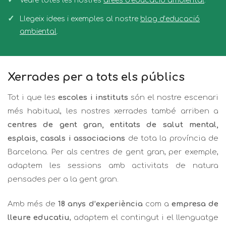
Veure totes les nostres
àrees d’educació ambiental
.
Llegeix idees i exemples al nostre
blog d’educació
ambiental
.
Xerrades per a tots els públics
Tot i que les
escoles i instituts
són el nostre escenari
més habitual, les nostres xerrades també arriben a
centres de gent gran, entitats de salut mental,
esplais, casals i associacions
de tota la província de
Barcelona. Per als centres de gent gran, per exemple,
adaptem les sessions amb
activitats de natura
pensades per a la gent gran
.
Amb més de
18 anys d’experiència
com a
empresa de
lleure educatiu
, adaptem el contingut i el llenguatge