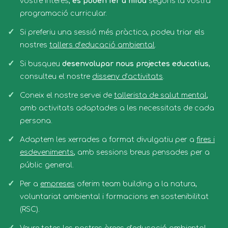
vostre interès,
es poden fer a mida
segons la vostra
programació curricular.
Si preferiu una sessió més pràctica, podeu triar els
nostres
tallers d’educació ambiental
.
Si busqueu
desenvolupar nous projectes educatius
,
consulteu el nostre
disseny d’activitats
.
Coneix el nostre servei de
tallerista de salut mental
,
amb activitats adaptades a les necessitats de cada
persona.
Adaptem les xerrades a format divulgatiu per a
fires i
esdeveniments
, amb sessions breus pensades per a
públic general.
Per a
empreses
oferim team building a la natura,
voluntariat ambiental i formacions en sostenibilitat
(RSC).